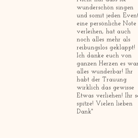
wunderschön singen
und somit jeden Even
eine persönliche Note
verleihen, hat auch
noch alles mehr als
reibungslos geklappt!
Ich danke euch von
ganzen Herzen es wa
alles wunderbar! Ihr
habt der Trauung
wirklich das gewisse
Etwas verliehen! Ihr s
spitze! Vielen lieben
Dank"