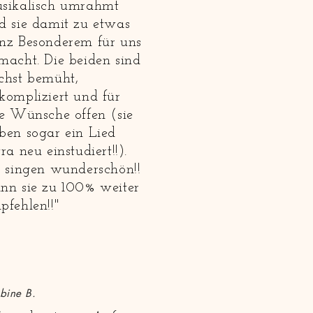
sikalisch umrahmt
d sie damit zu etwas
nz Besonderem für uns
macht. Die beiden sind
chst bemüht,
kompliziert und für
le Wünsche offen (sie
ben sogar ein Lied
ra neu einstudiert!!).
e singen wunderschön!!
nn sie zu 100% weiter
pfehlen!!"
bine B.