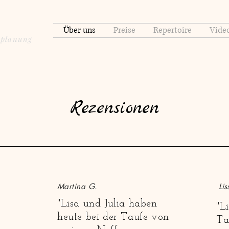
Über uns
Preise
Repertoire
Vide
splanung
Rezensionen
Martina G.
Lis
"Lisa und Julia haben
"L
heute bei der Taufe von
Ta