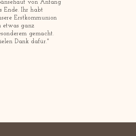
Gänsehaut von Anfang
s Ende. Ihr habt
nsere Erstkommunion
u etwas ganz
esonderem gemacht.
ielen Dank dafür."