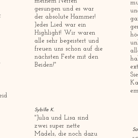
meinem Neffen
mu
gesungen und es war
un
t
der absolute Hammer!
ga
Jedes Lied war ein
ge
Highlight! Wir waren
hö
alle sehr begeistert und
un
freuen uns schon auf die
al
nächsten Feste mit den
ha
r
Beiden!"
ext
Si
Ka
em
eid
Sybille K.
"Julia und Lisa sind
zwei super nette
Sa
Mädels, die noch dazu