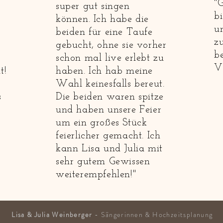
"
super gut singen
bi
können. Ich habe die
u
beiden für eine Taufe
z
gebucht, ohne sie vorher
b
schon mal live erlebt zu
V
t!
haben. Ich hab meine
Wahl keinesfalls bereut.
s
Die beiden waren spitze
und haben unsere Feier
um ein großes Stück
feierlicher gemacht. Ich
kann Lisa und Julia mit
sehr gutem Gewissen
weiterempfehlen!"
Lisa & Julia Weinberger
-
Sängerinnen
& Hochzeitsplanung