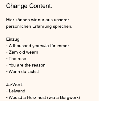
Change Content.
Hier können wir nur aus unserer 
persönlichen Erfahrung sprechen. 
Einzug: 
- A thousand years/Ja für immer
- Zam oid wearn
- The rose 
- You are the reason
- Wenn du lachst 
Ja-Wort: 
- Leiwand 
- Weusd a Herz host (wia a Bergwerk)
- All of me 
- Can you feel the love tonight 
- Liebe meines Lebens
Auszug/Gratulationen: 
- Auf uns 