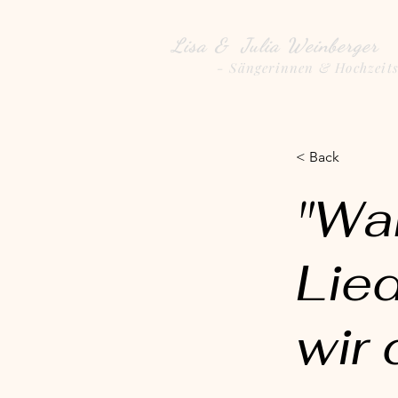
Lisa & Julia Weinberger
- Sängerinnen & Hochzeit
< Back
"Wa
Lie
wir