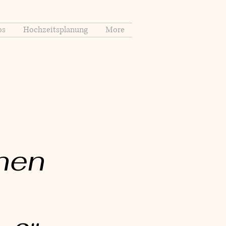
os
Hochzeitsplanung
More
nen