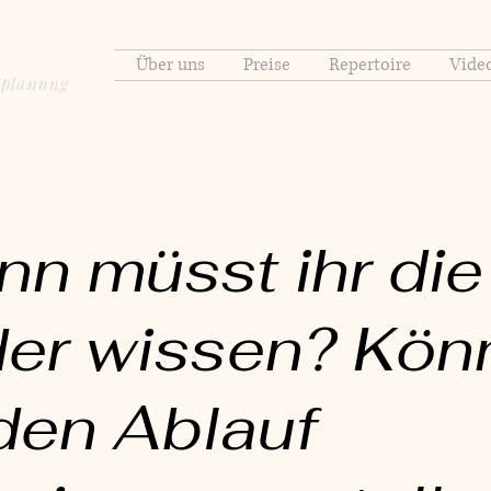
Über uns
Preise
Repertoire
Vide
splanung
nn müsst ihr die
der wissen? Kön
 den Ablauf